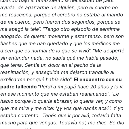
cuando bajo el ritmo siento la necesidad de pedir 
ayuda, de agarrarme de alguien, pero el cuerpo no 
me reacciona, porque el cerebro no estaba al mando 
de mi cuerpo, pero fueron dos segundos, porque se 
me apagó la tele
”. “
Tengo otro episodio de sentirme 
ahogado, de querer moverme y estar tenso, pero son 
flashes que me han quedado y que los médicos me 
dicen que es normal de lo que se vivió
”. “
Me desperté 
sin entender nada, no sabía qué me había pasado, 
qué tenía. Sentía un dolor en el pecho de la 
reanimación, y enseguida me dejaron tranquilo al 
explicarme por qué había sido
”. 
El encuentro con su 
padre fallecido
 “
Perdí a mi papá hace 20 años y lo vi 
en ese momento que me estaban reanimando
”. “
Le 
hablo porque lo quería abrazar, lo quería ver, y como 
que me mira y me dice: '¿y vos qué hacés acá?'. Y yo 
estaba contento. 'Tenés que ir por allá, todavía falta 
mucho para que vengas. Todavía no', me dice. Se dio 