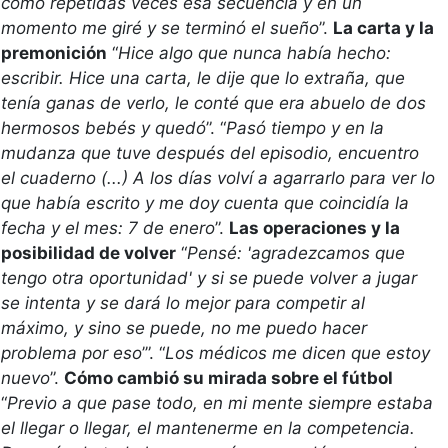
como repetidas veces esa secuencia y en un 
momento me giré y se terminó el sueño
”. 
La carta y la 
premonición
 “
Hice algo que nunca había hecho: 
escribir. Hice una carta, le dije que lo extraña, que 
tenía ganas de verlo, le conté que era abuelo de dos 
hermosos bebés y quedó
”. “
Pasó tiempo y en la 
mudanza que tuve después del episodio, encuentro 
el cuaderno (...) A los días volví a agarrarlo para ver lo 
que había escrito y me doy cuenta que coincidía la 
fecha y el mes: 7 de enero
”. 
Las operaciones y la 
posibilidad de volver
 “
Pensé: 'agradezcamos que 
tengo otra oportunidad' y si se puede volver a jugar 
se intenta y se dará lo mejor para competir al 
máximo, y sino se puede, no me puedo hacer 
problema por eso
’”. “
Los médicos me dicen que estoy 
nuevo
”. 
Cómo cambió su mirada sobre el fútbol
“
Previo a que pase todo, en mi mente siempre estaba 
el llegar o llegar, el mantenerme en la competencia. 